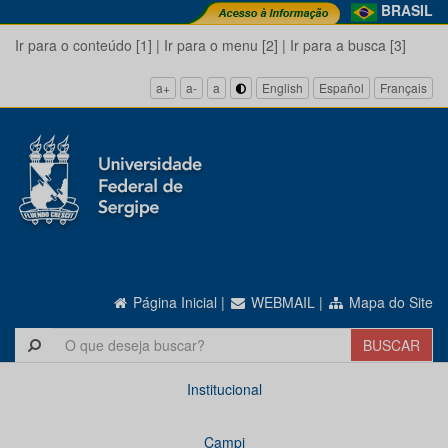
BRASIL
Ir para o conteúdo [1]
|
Ir para o menu [2]
|
Ir para a busca [3]
a+
a-
a
English
Español
Français
Página Inicial
|
WEBMAIL
|
Mapa do Site
Institucional
Campi