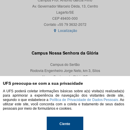
Av. Governador Marcelo Déda, 13, Centro
Lagarto/SE
CEP 49400-000
Localização
Campus Nossa Senhora da Glória
Campus do Sertão
Rodovia Engenheiro Jorge Neto, km 3, Silos
Nossa Senhora da Glória/SE
CEP 49680-000
UFS preocupa-se com a sua privacidade
A UFS poderá coletar informações básicas sobre a(s) visita(s) realizada(s)
Localização
para aprimorar a experiência de navegação dos visitantes deste site,
segundo o que estabelece a
Política de Privacidade de Dados Pessoais.
Ao
utilizar este site, você concorda com a coleta e tratamento de seus dados
pessoais por meio de formulários e cookies.
© 2026. Todos os direitos reservados.
Ciente
Universidade Federal de Sergipe.