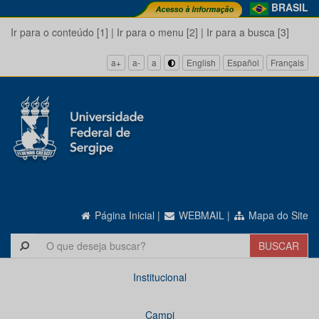
BRASIL
Ir para o conteúdo [1]
|
Ir para o menu [2]
|
Ir para a busca [3]
a+
a-
a
English
Español
Français
Página Inicial
|
WEBMAIL
|
Mapa do Site
Institucional
Campi