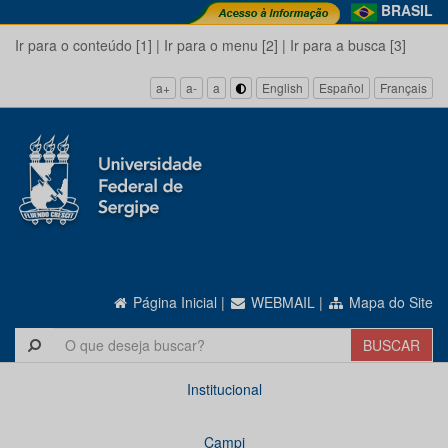
BRASIL
Ir para o conteúdo [1]
|
Ir para o menu [2]
|
Ir para a busca [3]
a+
a-
a
English
Español
Français
Página Inicial
|
WEBMAIL
|
Mapa do Site
Institucional
Campi